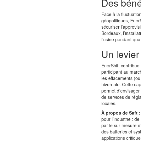
Des béné
Face à la fluctuatio
géopolitiques, EnerS
sécuriser l’approvis
Bordeaux, l’install
l’usine pendant qua
Un levier 
EnerShift contribue
participant au mar
les effacements (ou
hivernale. Cette ca
permet d’envisager 
de services de régla
locales.
À propos de Saft :
pour l’industrie : 
par le sur-mesure et
des batteries et sy
applications critiqu