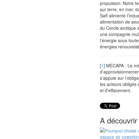
propulsion. Notre t
sur terre, en mer, 
Saft alimente l’indu
alimentation de sec
du Cercle arctique 
une compagnie multi
l’énergie sous toute
énergies renouvelabl
[
1
]
MECAPA : Le méc
d’approvisionnement
s’appuie sur l’obli
les acteurs obligés e
et d’effacement.
A découvrir