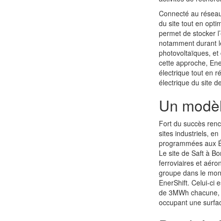
Connecté au réseau 
du site tout en opt
permet de stocker l’
notamment durant le
photovoltaïques, et 
cette approche, Ene
électrique tout en r
électrique du site 
Un modèl
Fort du succès renc
sites industriels, en
programmées aux Ét
Le site de Saft à Bo
ferroviaires et aéro
groupe dans le mon
EnerShift. Celui-ci 
de 3MWh chacune, un
occupant une surfac