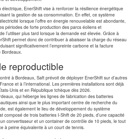
électrique, EnerShift vise à renforcer la résilience énergétique
imisant la gestion de sa consommation. En effet, ce système
électricité lorsque l’offre en énergie renouvelable est abondante,
s périodes de forte production des parcs éoliens et
de l’utiliser plus tard lorsque la demande est élevée. Grâce à
rShift permet donc de contribuer à abaisser la charge du réseau
éduisant significativement l’empreinte carbone et la facture
de Bordeaux.
e reproductible
ontré à Bordeaux, Saft prévoit de déployer EnerShift sur d’autres
 France et à l’international. Les premières installations sont déjà
ats-Unis et en République tchèque dès 2026.
rdeaux, qui héberge les lignes de fabrication des batteries
nautiques ainsi que le plus important centre de recherche du
de, est également le lieu de développement du système
est composé de trois batteries I-Shift de 20 pieds, d’une capacité
 convertisseur et un container de contrôle de 10 pieds, le tout
e à peine équivalente à un court de tennis.