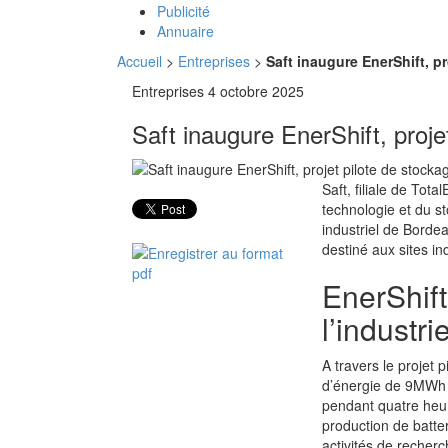
Publicité
Annuaire
Accueil
>
Entreprises
>
Saft inaugure EnerShift, p
Entreprises
4 octobre 2025
Saft inaugure EnerShift, proje
Saft, filiale de Tot
technologie et du s
industriel de Borde
destiné aux sites ind
EnerShift
l’industr
A travers le projet 
d’énergie de 9MWh qu
pendant quatre heur
production de batter
activités de recher