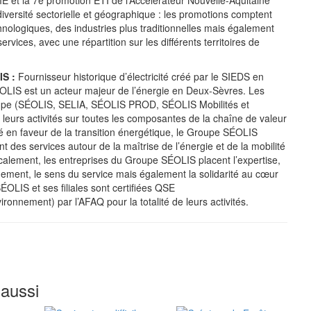
 et la 7e promotion ETI de l’Accélérateur Nouvelle-Aquitaine
diversité sectorielle et géographique : les promotions comptent
hnologiques, des industries plus traditionnelles mais également
ervices, avec une répartition sur les différents territoires de
S :
Fournisseur historique d’électricité créé par le SIEDS en
OLIS est un acteur majeur de l’énergie en Deux-Sèvres. Les
upe (SÉOLIS, SELIA, SÉOLIS PROD, SÉOLIS Mobilités et
eurs activités sur toutes les composantes de la chaîne de valeur
é en faveur de la transition énergétique, le Groupe SÉOLIS
 des services autour de la maîtrise de l’énergie et de la mobilité
calement, les entreprises du Groupe SÉOLIS placent l’expertise,
agement, le sens du service mais également la solidarité au cœur
ÉOLIS et ses filiales sont certifiées QSE
vironnement) par l’AFAQ pour la totalité de leurs activités.
 aussi