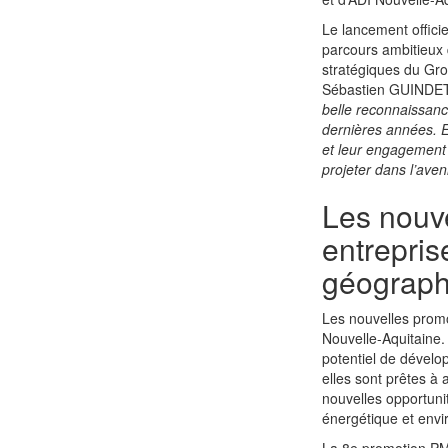
Le lancement officie
parcours ambitieux q
stratégiques du Gr
Sébastien GUINDET
belle reconnaissance
dernières années. El
et leur engagement p
projeter dans l’aven
Les nouve
entrepris
géograph
Les nouvelles promot
Nouvelle-Aquitaine.
potentiel de dévelo
elles sont prêtes à 
nouvelles opportuni
énergétique et env