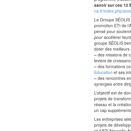
savoir sur ces 12 
na.fr/index.php/acce
Le Groupe SÉOLIS a
promotion ETI de l’A
pensé pour soutenir
pour accélérer leurs
groupe SÉOLIS béné
doter des meilleurs
–
des missions de co
leviers de croissance
–
des formations co
Education
et ses in
–
des rencontres ent
synergies entre diri
L’objectif est de do
projets de transform
réseau et la créati
un cap supplémenta
Les entreprises séle
projets de développ
et d’ADI Nouvelle-Aq