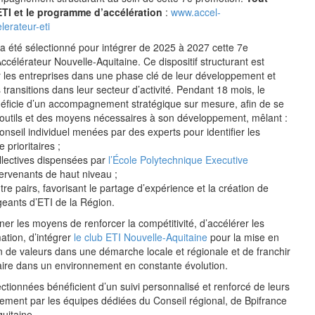
ETI et le programme d’accélération
:
www.accel-
lerateur-eti
 été sélectionné pour intégrer de 2025 à 2027 cette 7e
ccélérateur Nouvelle-Aquitaine. Ce dispositif structurant est
 les entreprises dans une phase clé de leur développement et
 transitions dans leur secteur d’activité. Pendant 18 mois, le
ficie d’un accompagnement stratégique sur mesure, afin de se
 outils et des moyens nécessaires à son développement, mêlant :
nseil individuel menées par des experts pour identifier les
 prioritaires ;
llectives dispensées par
l’École Polytechnique Executive
tervenants de haut niveau ;
re pairs, favorisant le partage d’expérience et la création de
geants d’ETI de la Région.
nner les moyens de renforcer la compétitivité, d’accélérer les
ation, d’intégrer
le club ETI Nouvelle-Aquitaine
pour la mise en
on de valeurs dans une démarche locale et régionale et de franchir
ire dans un environnement en constante évolution.
ctionnées bénéficient d’un suivi personnalisé et renforcé de leurs
ement par les équipes dédiées du Conseil régional, de Bpifrance
uitaine.