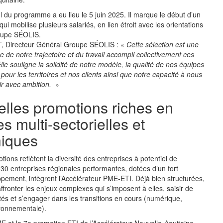
l du programme a eu lieu le 5 juin 2025. Il marque le début d’un
ui mobilise plusieurs salariés, en lien étroit avec les orientations
oupe SÉOLIS.
, Directeur Général Groupe SÉOLIS : «
Cette sélection est une
 de notre trajectoire et du travail accompli collectivement ces
le souligne la solidité de notre modèle, la qualité de nos équipes
our les territoires et nos clients ainsi que notre capacité à nous
ir avec ambition.
»
lles promotions riches en
es multi-sectorielles et
iques
ions reflètent la diversité des entreprises à potentiel de
 30 entreprises régionales performantes, dotées d’un fort
ppement, intègrent l’Accélérateur PME-ETI. Déjà bien structurées,
affronter les enjeux complexes qui s’imposent à elles, saisir de
tés et s’engager dans les transitions en cours (numérique,
ironnementale).