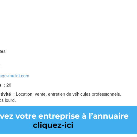
tes
2
age-mullot.com
és
: 20
ctivité
: Location, vente, entretien de véhicules professionnels.
ds lourd.