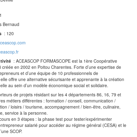
1
s Bernaud
és
: 120
aceascop.com
ceascop.fr
ctivité
: ACEASCOP FORMASCOPE est la 1ère Coopérative
loi créée en 2002 en Poitou Charentes. Forte d’une expertise de
epreneurs et d’une équipe de 10 professionnels de
lle offre une alternative sécurisante et apprenante à la création
uelle au sein d’un modèle économique social et solidaire.
orteurs de projets résidant sur les 4 départements 86, 16, 79 et
ères métiers différentes : formation / conseil, communication /
ion / loisirs / tourisme, accompagnement / bien-être, culinaire,
e, service à la personne.
cours en 3 étapes : la phase test pour tester/expérimenter
’entrepreneur salarié pour accéder au régime général (CESA) et le
 d’une SCOP.