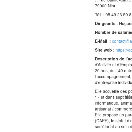
79000 Niort
Tél
. : 05 49 23 50 8
Dirigeants
: Hugue
Nombre de salari
E-Mail
:
contact@
Site web
:
https://a
Description de l’a
d’Activité et d’Emp
20 ans, de 140 entr
l’accompagnement, e
d’entreprise individ
Elle accueille des p
17 et dans sept fili
informatique, animat
artisanat / commerc
Elle propose un par
(CAPE), le statut d
sociétariat au sein