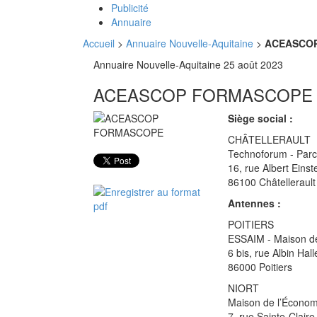
Publicité
Annuaire
Accueil
>
Annuaire Nouvelle-Aquitaine
>
ACEASCO
Annuaire Nouvelle-Aquitaine
25 août 2023
ACEASCOP FORMASCOPE
Siège social :
CHÂTELLERAULT
Technoforum - Parc
16, rue Albert Einst
86100 Châtellerault
Antennes :
POITIERS
ESSAIM - Maison de
6 bis, rue Albin Hall
86000 Poitiers
NIORT
Maison de l’Économi
7, rue Sainte-Claire