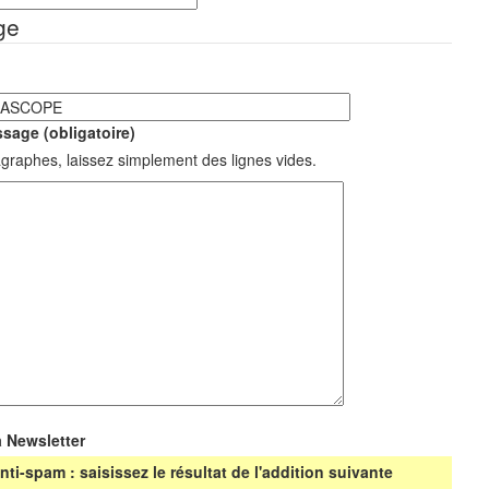
ge
sage (obligatoire)
graphes, laissez simplement des lignes vides.
a Newsletter
nti-spam : saisissez le résultat de l'addition suivante