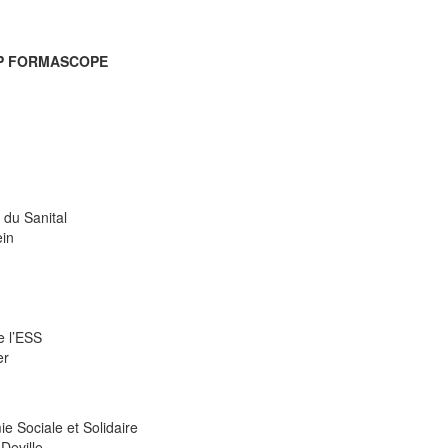
P FORMASCOPE
 du Sanital
ein
 l’ESS
er
e Sociale et Solidaire
 Deville