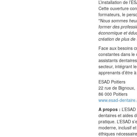
L’installation de l’
Cette ouverture cont
formateurs, le perso
"
Nous sommes heureu
former des professi
économique et éducat
création de plus de 
Face aux besoins c
constantes dans le 
assistants dentaire
secteur, intégrant 
apprenants d’être à
ESAD Poitiers
22 rue de Bignoux,
86 000 Poitiers
www.esad-dentaire
A propos :
L’ESAD e
dentaires et aides 
pratique. L’ESAD s’
moderne, inclusif et
éthiques nécessaires